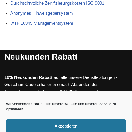
Durchschnittliche Zertifizierungskosten ISO 9001
Anonymes Hinweisgebersystem
IATF 16949 Managementsystem
Neukunden Rabatt
10% Neukunden Rabatt
auf alle unsere Dienstleistungen -
Gutschein Code erhalten Sie nach Absenden des
Angebotsvergleich Beratung ISO 9001
- siehe Info
Beratung | Unterstützung
Wir verwenden Cookies, um unsere Website und unseren Service zu
optimieren.
Beratung für ISO 9001 | ISO 14001 | ISO 45001 | ISO 27001 |
Akzeptieren
IATF 16949